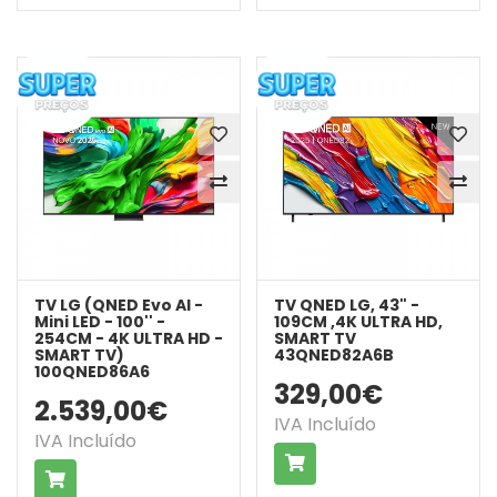
TV LG (QNED Evo AI -
TV QNED LG, 43" -
Mini LED - 100'' -
109CM ,4K ULTRA HD,
254CM - 4K ULTRA HD -
SMART TV
SMART TV)
43QNED82A6B
100QNED86A6
329,00€
2.539,00€
IVA Incluído
IVA Incluído
COMPRAR
COMPRAR