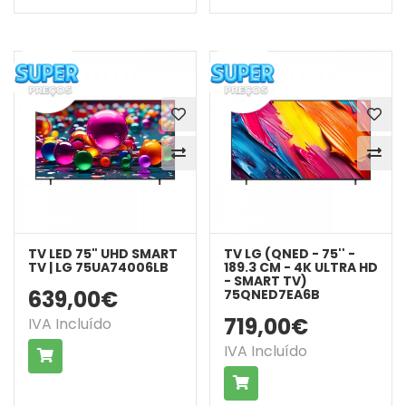
TV LED 75" UHD SMART
TV LG (QNED - 75'' -
TV | LG 75UA74006LB
189.3 CM - 4K ULTRA HD
- SMART TV)
639,00€
75QNED7EA6B
719,00€
IVA Incluído
IVA Incluído
COMPRAR
COMPRAR