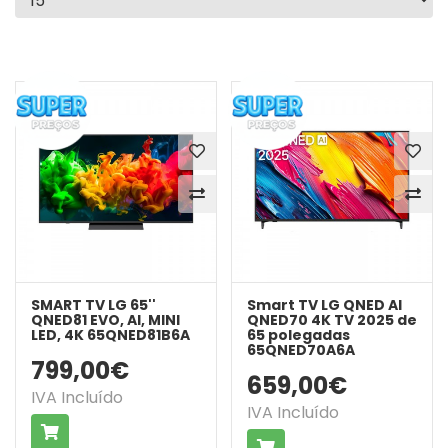
SMART TV LG 65''
Smart TV LG QNED AI
QNED81 EVO, AI, MINI
QNED70 4K TV 2025 de
LED, 4K 65QNED81B6A
65 polegadas
65QNED70A6A
799,00€
659,00€
IVA Incluído
IVA Incluído
COMPRAR
COMPRAR