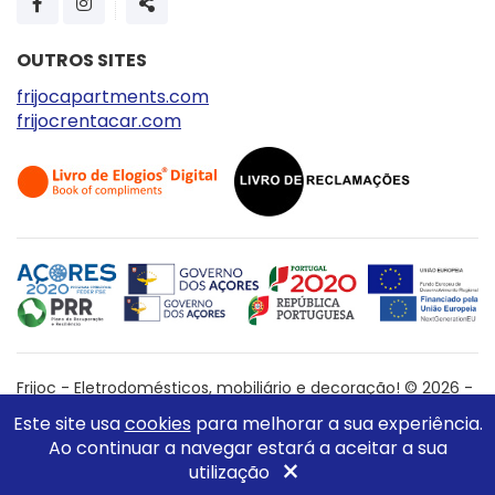
SHARE
OUTROS SITES
frijocapartments.com
frijocrentacar.com
Frijoc - Eletrodomésticos, mobiliário e decoração! © 2026 -
All Rights Reserved
Este site usa
cookies
para melhorar a sua experiência.
WebDesign by
Global Pixel
Ao continuar a navegar estará a aceitar a sua
×
utilização