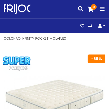
0
ARTIGOS FAV
COMPAR
CO
COLCHÃO INFINITY POCKET MOLAFLEX
-55%