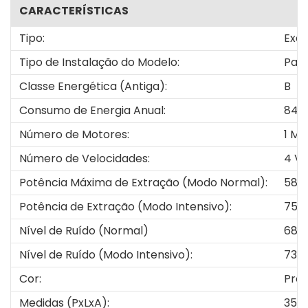
CARACTERÍSTICAS
Tipo:
Exau
Tipo de Instalação do Modelo:
Par
Classe Energética (Antiga):
B
Consumo de Energia Anual:
84 
Número de Motores:
1 Mo
Número de Velocidades:
4 Ve
Potência Máxima de Extração (Modo Normal):
585
Potência de Extração (Modo Intensivo):
752
Nível de Ruído (Normal)
68 
Nível de Ruído (Modo Intensivo):
73 d
Cor:
Pre
Medidas (PxLxA):
35.6