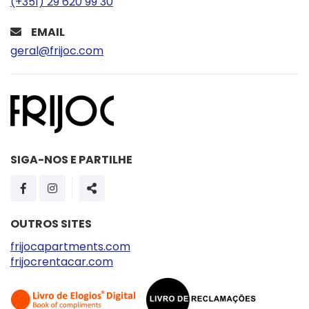
(+351) 29 620 99 30
EMAIL
geral@frijoc.com
SIGA-NOS E PARTILHE
PÁGINA DO FACEBOOK
PÁGINA DO INSTAGRAM
SHARE
OUTROS SITES
frijocapartments.com
frijocrentacar.com