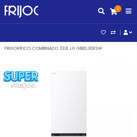
0
ARTIGOS FAV
COMPAR
CO
FRIGORÍFICO COMBINADO 333L LG GBBSJ10ESW