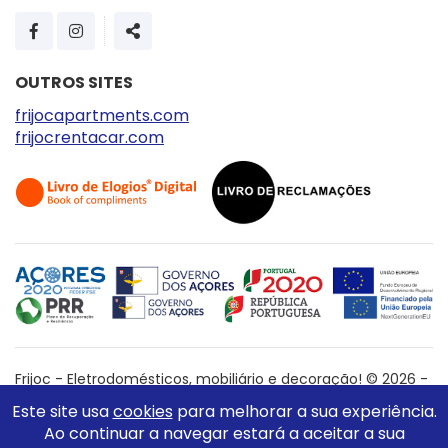
PÁGINA DO FACEBOOK
PÁGINA DO INSTAGRAM
SHARE
OUTROS SITES
frijocapartments.com
frijocrentacar.com
Frijoc - Eletrodomésticos, mobiliário e decoração! © 2026 -
All Rights Reserved
Este site usa
cookies
para melhorar a sua experiência.
WebDesign by
Global Pixel
Ao continuar a navegar estará a aceitar a sua