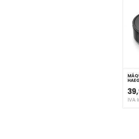
MÁQU
HAEG
39
IVA 