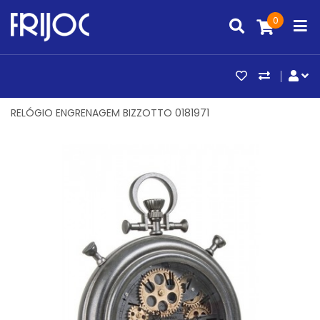
0
ARTIGOS FAV
COMPAR
CO
RELÓGIO ENGRENAGEM BIZZOTTO 0181971