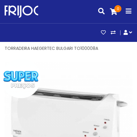
0
ARTIGOS FAV
COMPAR
CO
TORRADEIRA HAEGERTEC BULGARI TO100008A