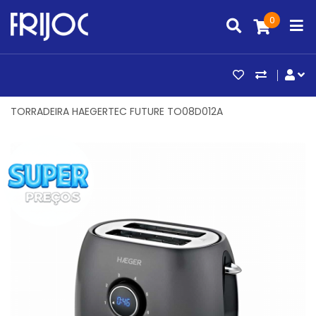
0
ARTIGOS FAV
COMPAR
CO
TORRADEIRA HAEGERTEC FUTURE TO08D012A