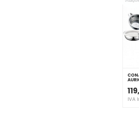
CONJ
AURI
11
IVA 