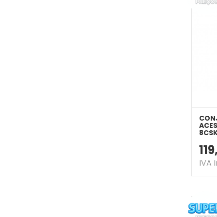
CONJ
ACES
8CS
11
IVA 