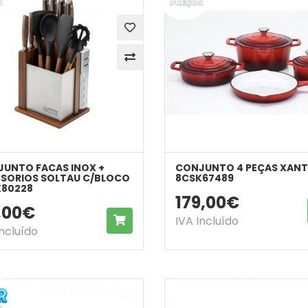
UNTO FACAS INOX +
CONJUNTO 4 PEÇAS XAN
SORIOS SOLTAU C/BLOCO
8CSK67489
K80228
179,00€
9,00€
COMPRAR
IVA Incluído
Incluído